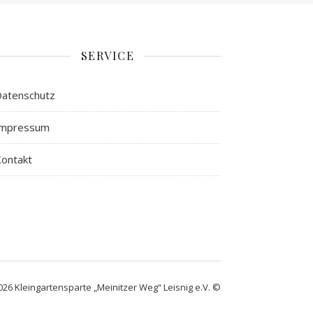
SERVICE
atenschutz
Impressum
ontakt
026 Kleingartensparte „Meinitzer Weg“ Leisnig e.V. ©