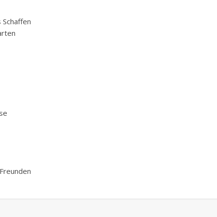
it
s Schaffen
arten
üse
d Freunden